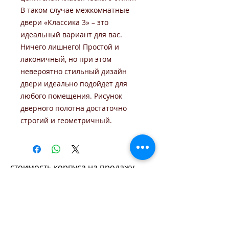
В таком случае межкомнатные
двери «Классика 3» – это
идеальный вариант для вас.
Ничего лишнего! Простой и
лаконичный, но при этом
невероятно стильный дизайн
двери идеально подойдет для
любого помещения. Рисунок
дверного полотна достаточно
строгий и геометричный.
стоимость корпуса на продажу
monolit-dveri@yandex.ru
Адрес Обнинск
, ул.Энгельса, д.9б. ТЦ Пассаж, 2 этаж
Время работы: 10:00-19:00
+7 (910) 600-01-50