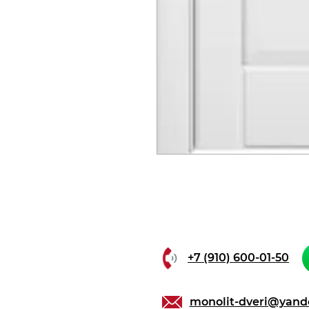
+7 (910) 600-01-50
monolit-dveri@yand