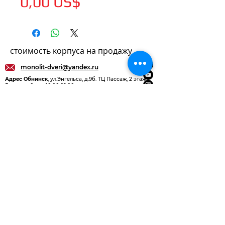
Цена
0,00 US$
стоимость корпуса на продажу
monolit-dveri@yandex.ru
Адрес Обнинск
, ул.Энгельса, д.9б. ТЦ Пассаж, 2 этаж
Время работы: 10:00-19:00
+7 (910) 600-01-50
Общество с ограниченной ответственностью
"МОНОЛИТ-М" (ООО "МОНОЛИТ-М")
ИНН
4011032805
КПП
401101001
ОГРН
1204000008520