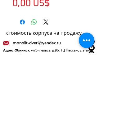
Цена
0,00 US$
стоимость корпуса на продажу
monolit-dveri@yandex.ru
Адрес Обнинск
, ул.Энгельса, д.9б. ТЦ Пассаж, 2 этаж
Время работы: 10:00-19:00
+7 (910) 600-01-50
Общество с ограниченной ответственностью
"МОНОЛИТ-М" (ООО "МОНОЛИТ-М")
ИНН
4011032805
КПП
401101001