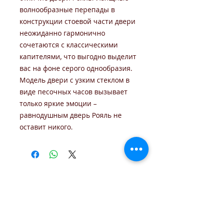
волнообразные перепады в
конструкции стоевой части двери
неожиданно гармонично
сочетаются с классическими
капителями, что выгодно выделит
вас на фоне серого однообразия.
Модель двери с узким стеклом в
виде песочных часов вызывает
только яркие эмоции –
равнодушным дверь Рояль не
оставит никого.
стоимость корпуса на продажу
monolit-dveri@yandex.ru
Адрес Обнинск
, ул.Энгельса, д.9б. ТЦ Пассаж, 2 этаж
Время работы: 10:00-19:00