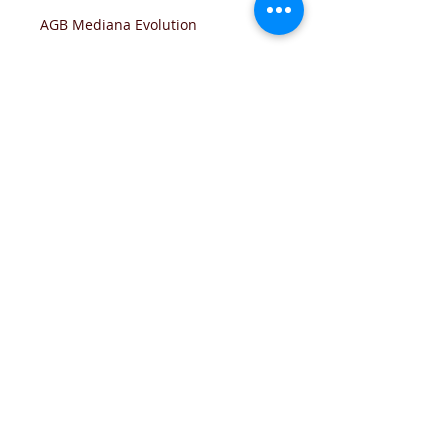
AGB Mediana Evolution
Цилиндр Apecs
Стандартные размеры полотен:
400/500/600/700/800 x 1900/2000
мм
Возможно изготовление
нестандартных размеров с шагом
5 см (не все модели). Подробную
информацию уточняйте у
дилеров.
Толщина дверного полотна - 36
мм.