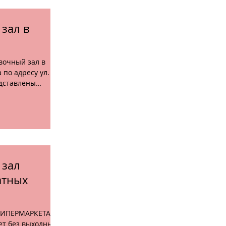
зал в
вочный зал в
по адресу ул.
едставлены
 зал
атных
ГИПЕРМАРКЕТА
ет без выходных