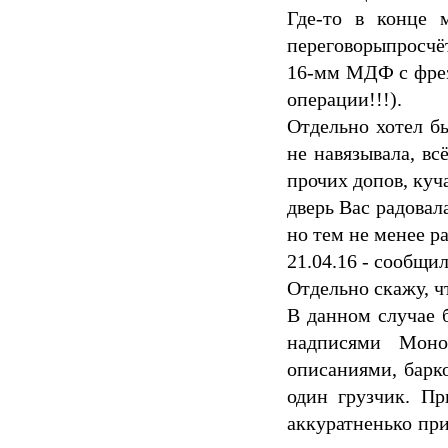
Где-то в конце 
переговорыпросчёт
16-мм МДФ с фрезо
операции!!!).
Отдельно хотел б
не навязывала, в
прочих допов, куч
дверь Вас радовал
но тем не менее р
21.04.16 - сообщил
Отдельно скажу, ч
В данном случае 
надписями Моно
описаниями, барко
один грузчик. Пр
аккуратненько при