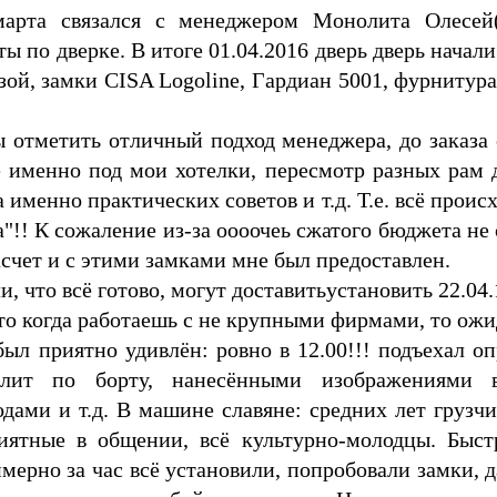
марта связался с менеджером Монолита Олесей(
ы по дверке. В итоге 01.04.2016 дверь дверь начал
й, замки СISA Logoline, Гардиан 5001, фурнитура
ы отметить отличный подход менеджера, до заказа 
сё именно под мои хотелки, пересмотр разных рам 
а именно практических советов и т.д. Т.е. всё проис
а"!! К сожаление из-за оооочеь сжатого бюджета не
асчет и с этими замками мне был предоставлен.
и, что всё готово, могут доставитьустановить 22.04.
то когда работаешь с не крупными фирмами, то ожид
был приятно удивлён: ровно в 12.00!!! подъехал 
лит по борту, нанесёнными изображениями в 
дами и т.д. В машине славяне: средних лет грузч
иятные в общении, всё культурно-молодцы. Быстр
мерно за час всё установили, попробовали замки, 