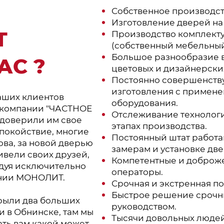
Собственное производств
Изготовление дверей на
Т
Производство комплект
(собственный мебельный
Большое разнообразие в
АС ?
цветовых и дизайнерски
Постоянно совершенств
изготовления с примен
наших клиентов
оборудования.
 компании "ЧАСТНОЕ
Отслеживание технологи
доверили им свое
этапах производства.
покойствие, многие
Постоянный штат работ
ова, за новой дверью
замерам и установке дв
ивели своих друзей,
Компетентные и доброж
ндуя исключительно
операторы.
ании МОНОЛИТ.
Срочная и экстренная п
Быстрое решение срочн
рыли два больших
руководством.
и в Обнинске, там мы
Тысячи довольных люде
ать вам какой может