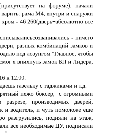
присутствует на форуме), начали
и варить: рама М4, внутри и снаружи
 хром - 46 260(дверь+абсолютно все
списывалисьсозванивались - ничего
двери, разных комбинаций замков и
ходило под лозунгом "Главное, чтобы
 смог я впихнуть замок БП и Лидера,
16 к 12.00.
аешь газельку с таджиками и т.д.
опрятный пежо боксер, с огромными
разрезе, производимых дверей,
ик и водитель, и чуть помоложе ещё
о разгрузились, подняли на этаж,
дали все необходимые ЦУ, подписали