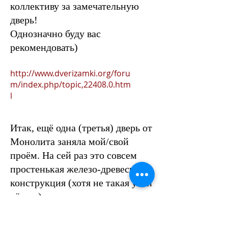
коллективу за замечательную
дверь!
Однозначно буду вас
рекомендовать)
http://www.dverizamki.org/foru
m/index.php/topic,22408.0.htm
l
Итак, ещё одна (третья) дверь от
Монолита заняла мой/свой
проём. На сей раз это совсем
простенькая железо-древесная
конструкция (хотя не такая уж и
лёгкая) для квартиры под сдачу.
C замочками Kale и Border.
Можно долго описывать как я