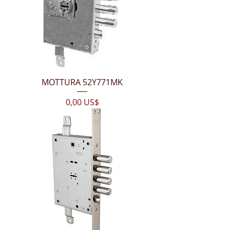
MOTTURA 52Y771MK
Цена
0,00 US$