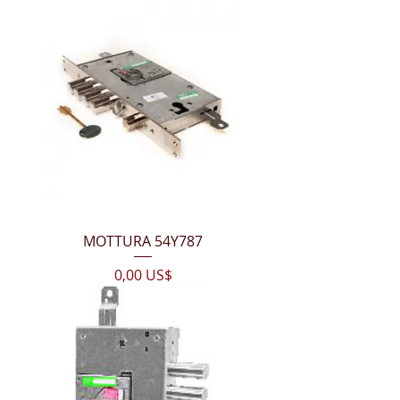
MOTTURA 54Y787
Цена
0,00 US$