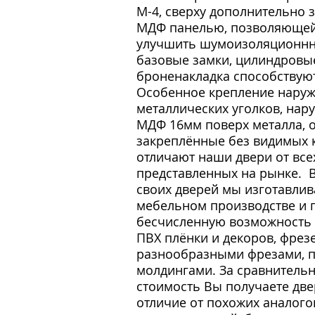
М-4, сверху дополнительн
МДФ панелью, позволяющей
улучшить шумоизоляционнн
базовые замки, цилиндровы
броненакладка способствуют
Особенное крепление наруж
металлических уголков, нар
МДФ 16мм поверх металла, 
закреплённые без видимых 
отличают наши двери от все
представленных на рынке. 
своих дверей мы изготавли
мебельном производстве и 
бесчисленную возможность 
ПВХ плёнки и декоров, фрез
разнообразными фрезами, п
молдингами. За сравнитель
стоимость Вы получаете две
отличие от похожих аналого