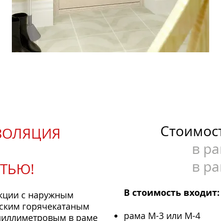
Стоимост
ЗОЛЯЦИЯ
в р
в р
ТЬЮ!
В стоимость входит:
укции с наружным
ским горячекатаным
рама М-3 или
М-4
хмиллиметровым в раме