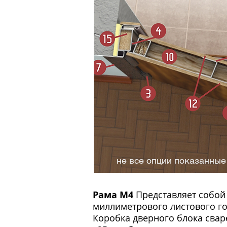
не все опции показанные
не все опции показанные 
Рама M4
Представляет собой
миллиметрового листового го
Коробка дверного блока свар