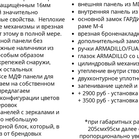
внешняя панель из M
о защищённым 16мм
внутренняя панель и
 значительно
основной замок ГАРДИ
ые свойства. Неплохие
раме М-4
е механизмы и врезная
 этому в полной мере.
врезная броненаклад
ной панели без
дополнительный замок
ужные наличники из
ручки ARMADILLO/FU
особым образом
глазок ARMADILLO со
крепежей снаружи,
цилиндровый механи
х остальных
утепление внутри ств
Все МДФ панели для
двухконтурное уплотн
ваем на собственном
запенивание щелей и 
предлагаем
+ 2900 руб - установка
конфигурации цветов
+ 3500 руб - установка
еровок
анелей с зеркалами и
но небольшую
*при габаритных ра
рной блок, который, в
205смх95см далее 
в от брендовых
пропорционально ув