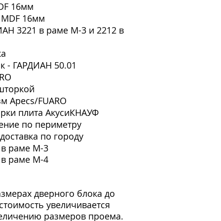
DF 16мм
з MDF 16мм
АН 3221 в раме М-3 и 2212 в
ка
 - ГАРДИАН 50.01
ARO
 шторкой
зм Apecs/FUARO
орки плита АкусиКНАУФ
ение по периметру
доставка по городу
 в раме М-3
 в раме М-4
змерах дверного блока до
стоимость увеличивается
еличению размеров проема.