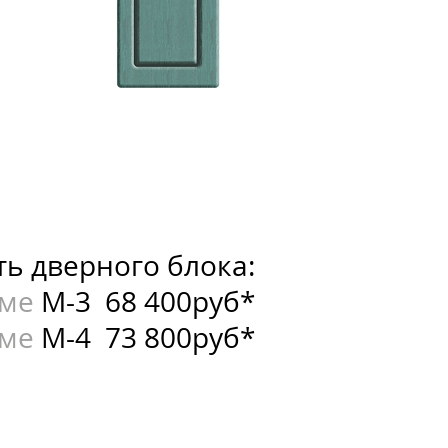
ь дверного блока:
аме
М-3 68 400руб*
аме
М-4 73 800руб*