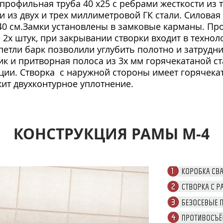
 профильная труба 40 х25 с ребрами жесткости из т
из двух и трех миллиметровой ГК стали. Силовая 
40 см.Замки установлены в замковые карманы. П
2х штук, при закрывании створки входит в технол
петли барк позволили углубить полотно и затрудн
к и притворная полоса из 3х мм горячекатаной ст
ции. Створка с наружной стороны имеет горячекат
ит двухконтурное уплотнение.
КОНСТРУКЦИЯ РАМЫ М-4