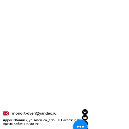
+ более долговечно, чем
порошковая окраска
+ ремонтопригодность
+ стойкость к корозии
+ термо- и
ультрофиолетостойкость
(при условии использования
специальных
плёнок MARZI PRO)
+ ударостойкость
+устойчивость к царапанью
+ разнообразие цветовых и
декоративных решений
+ оригинальность
monolit-dveri@yandex.ru
Адрес Обнинск
, ул.Энгельса, д.9б. ТЦ Пассаж, 2 этаж
Время работы: 10:00-19:00