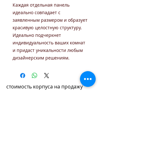
Каждая отдельная панель
идеально совпадает с
заявленным размером и образует
красивую целостную структуру.
Идеально подчеркнет
индивидуальность ваших комнат
и придаст уникальности любым
дизайнерским решениям.
стоимость корпуса на продажу
monolit-dveri@yandex.ru
Адрес Обнинск
, ул.Энгельса, д.9б. ТЦ Пассаж, 2 этаж
Время работы: 10:00-19:00
+7 (910) 600-01-50