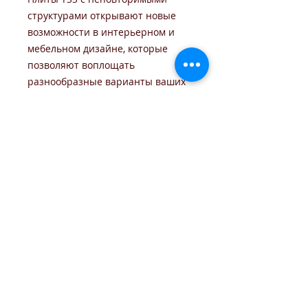
структурами открывают новые
возможности в интерьерном и
мебельном дизайне, которые
позволяют воплощать
разнообразные варианты ваших
идей и замыслов.
В остекленном варианте двери
комплектуются сдвоенным
стеклом лакобель. С учетом того,
что плиты TSS активно
используются практически всеми
ведущими российскими
производителями кухонь, шкафов-
купе, мебельных гарнитуров.
Все двери
комплектуются
универсальным
телескопическим погонажом
,
который позволяет устанавливать