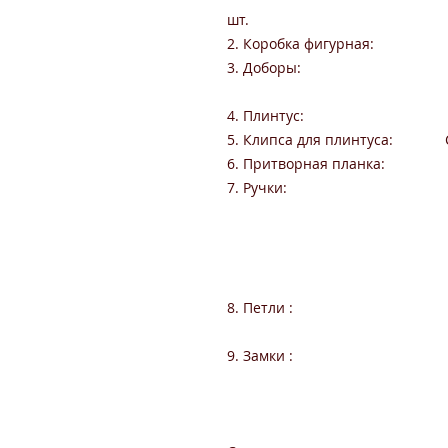
шт.
2. Коробка фигурная: «Прес
3. Доборы: 10 х 100 
10 х 150 х 207
4. Плинтус: 16 x 
5. Клипса для плинтуса: Cl
6. Притворная планка: 10 
7. Ручки: Form
Forme M
DND Martin
DND Martine
DND Martine
8. Петли : AGB Tw
AGB Eclipse
9. Замки : AGB 
AGB Mediana
Цилиндр 