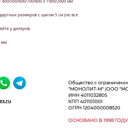
400/500/600/700/800 x 1900/2000 мм
артных размеров с шагом 5 см (не все
йте у дилеров.
 мм.
Общество с ограниченн
"МОНОЛИТ-М" (ООО "М
ИНН 4011032805
ex.ru
КПП 401101001
ОГРН 1204000008520
ОСНОВАНО В 1998 ГОДУ