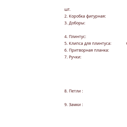
«Престиж» 24 x 
шт.
2. Коробка фигурная: «Прес
3. Доборы: 10 х 100 
10 х 150 х 207
4. Плинтус: 16 x 
5. Клипса для плинтуса: Cl
6. Притворная планка: 10 
7. Ручки: Form
Forme M
DND Martin
DND Martine
DND Martine
8. Петли : AGB Tw
AGB Eclipse
9. Замки : AGB 
AGB Mediana
Цилиндр 