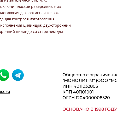
 из закаленной стали. ◦5
, ключи плоские реверсивные из
ластиковая декоративная головка.
да для контроля изготовления
 исполнения цилиндра: двухсторонний
оронний цилиндр со стержнем для
Общество с ограниченн
"МОНОЛИТ-М" (ООО "М
ИНН 4011032805
ex.ru
КПП 401101001
ОГРН 1204000008520
ОСНОВАНО В 1998 ГОДУ