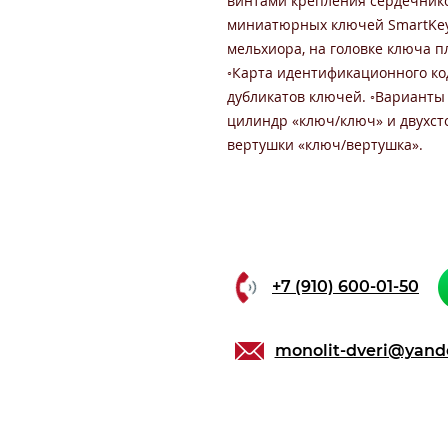
винтами крепления сердечников
миниатюрных ключей SmartKey
мельхиора, на головке ключа п
◦Карта идентификационного ко
дубликатов ключей. ◦Варианты
цилиндр «ключ/ключ» и двухст
вертушки «ключ/вертушка».
+7 (910) 600-01-50
monolit-dveri@yand