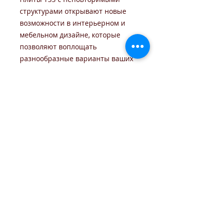
структурами открывают новые
возможности в интерьерном и
мебельном дизайне, которые
позволяют воплощать
разнообразные варианты ваших
идей и замыслов.
В остекленном варианте двери
комплектуются сдвоенным
стеклом лакобель. С учетом того,
что плиты TSS активно
используются практически всеми
ведущими российскими
производителями кухонь, шкафов-
купе, мебельных гарнитуров.
Все двери
комплектуются
универсальным
телескопическим погонажом
,
который позволяет устанавливать